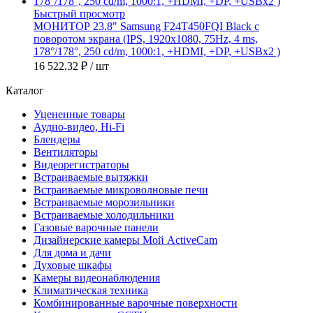
Быстрый просмотр
МОНИТОР 23.8" Samsung F24T450FQI Black с
поворотом экрана (IPS, 1920x1080, 75Hz, 4 ms,
178°/178°, 250 cd/m, 1000:1, +HDMI, +DP, +USBx2 )
16 522.32 ₽
/ шт
Каталог
Уцененные товары
Аудио-видео, Hi-Fi
Блендеры
Вентиляторы
Видеорегистраторы
Встраиваемые вытяжки
Встраиваемые микроволновые печи
Встраиваемые морозильники
Встраиваемые холодильники
Газовые варочные панели
Дизайнерские камеры Мой ActiveCam
Для дома и дачи
Духовые шкафы
Камеры видеонаблюдения
Климатическая техника
Комбинированные варочные поверхности