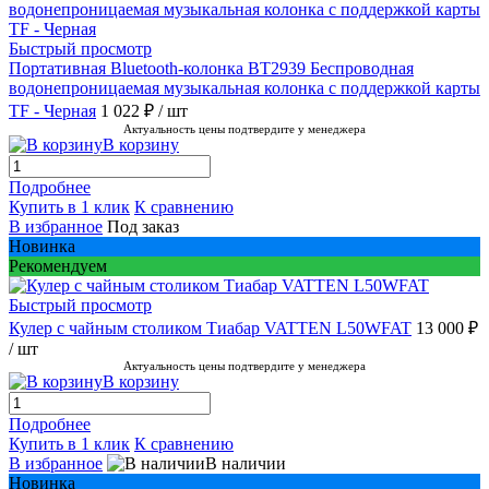
Быстрый просмотр
Портативная Bluetooth-колонка BT2939 Беспроводная
водонепроницаемая музыкальная колонка с поддержкой карты
TF - Черная
1 022 ₽
/ шт
Актуальность цены подтвердите у менеджера
В корзину
Подробнее
Купить в 1 клик
К сравнению
В избранное
Под заказ
Новинка
Рекомендуем
Быстрый просмотр
Кулер с чайным столиком Тиабар VATTEN L50WFAT
13 000 ₽
/ шт
Актуальность цены подтвердите у менеджера
В корзину
Подробнее
Купить в 1 клик
К сравнению
В избранное
В наличии
Новинка