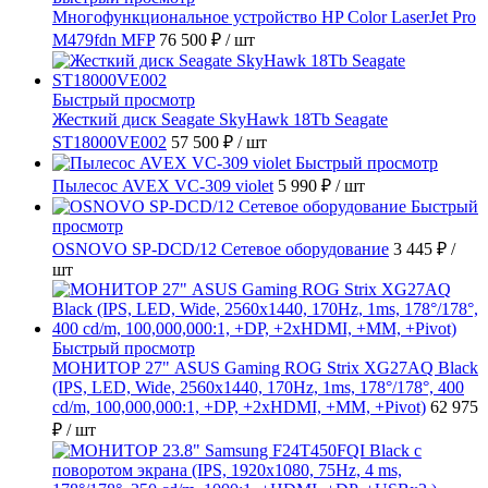
Многофункциональное устройство HP Color LaserJet Pro
M479fdn MFP
76 500 ₽
/ шт
Быстрый просмотр
Жесткий диск Seagate SkyHawk 18Tb Seagate
ST18000VE002
57 500 ₽
/ шт
Быстрый просмотр
Пылесос AVEX VC-309 violet
5 990 ₽
/ шт
Быстрый
просмотр
OSNOVO SP-DCD/12 Сетевое оборудование
3 445 ₽
/
шт
Быстрый просмотр
МОНИТОР 27" ASUS Gaming ROG Strix XG27AQ Black
(IPS, LED, Wide, 2560x1440, 170Hz, 1ms, 178°/178°, 400
cd/m, 100,000,000:1, +DP, +2хHDMI, +MM, +Pivot)
62 975
₽
/ шт