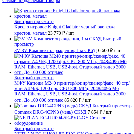
Самые продаваемые товары
Быстрый просмотр
Кресло игровое Knight Gladiator черный эко.кожа
крестов. металл
23 770 ₽
/ шт
Быстрый
просмотр
3V 3V Комплект ограждения, 1 м СКУД
6 600 ₽
/ шт
Быстрый просмотр
МФУ Катюша M240 принтер/копир/сканер/факс, 40 стр/
мин А4 Ч/Б, 1200 dpi. CPU 800 МГц, 2048/4096 Мб
RAM, Ethernet, USB, USB-host. Стартовый тонер 3000
отп. До 100 000 отп/мес
85 820 ₽
/ шт
Быстрый просмотр
Commax DRC-4CPN3 (медь) СКУД
7 854 ₽
/ шт
Быстрый просмотр
NETLAN EC-UU004-5E-PVC-GY Сетевое оборудование