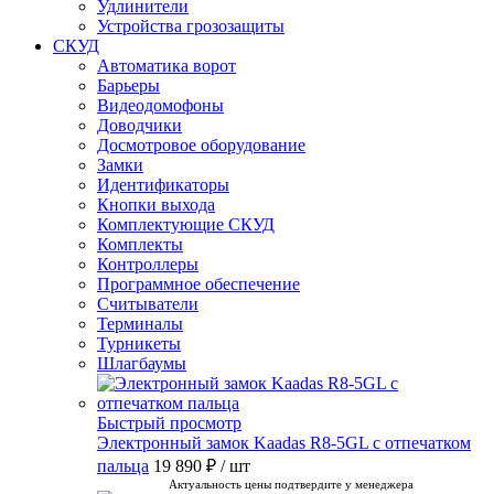
Удлинители
Устройства грозозащиты
СКУД
Автоматика ворот
Барьеры
Видеодомофоны
Доводчики
Досмотровое оборудование
Замки
Идентификаторы
Кнопки выхода
Комплектующие СКУД
Комплекты
Контроллеры
Программное обеспечение
Считыватели
Терминалы
Турникеты
Шлагбаумы
Быстрый просмотр
Электронный замок Kaadas R8-5GL с отпечатком
пальца
19 890 ₽
/ шт
Актуальность цены подтвердите у менеджера