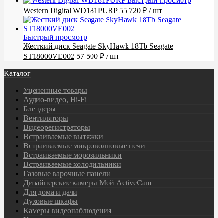
Быстрый просмотр
Western Digital WD181PURP
55 720 ₽
/ шт
Быстрый просмотр
Жесткий диск Seagate SkyHawk 18Tb Seagate
ST18000VE002
57 500 ₽
/ шт
Каталог
Уцененные товары
Аудио-видео, Hi-Fi
Блендеры
Вентиляторы
Видеорегистраторы
Встраиваемые вытяжки
Встраиваемые микроволновые печи
Встраиваемые морозильники
Встраиваемые холодильники
Газовые варочные панели
Дизайнерские камеры Мой ActiveCam
Для дома и дачи
Духовые шкафы
Камеры видеонаблюдения