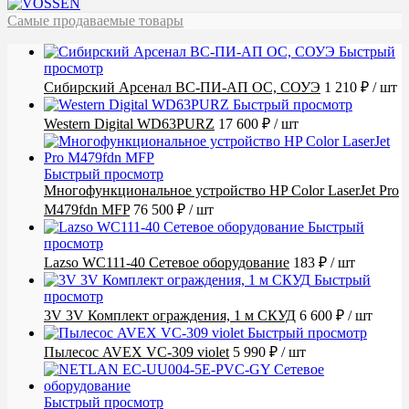
Самые продаваемые товары
Быстрый
просмотр
Сибирский Арсенал ВС-ПИ-АП ОС, СОУЭ
1 210 ₽
/ шт
Быстрый просмотр
Western Digital WD63PURZ
17 600 ₽
/ шт
Быстрый просмотр
Многофункциональное устройство HP Color LaserJet Pro
M479fdn MFP
76 500 ₽
/ шт
Быстрый
просмотр
Lazso WC111-40 Сетевое оборудование
183 ₽
/ шт
Быстрый
просмотр
3V 3V Комплект ограждения, 1 м СКУД
6 600 ₽
/ шт
Быстрый просмотр
Пылесос AVEX VC-309 violet
5 990 ₽
/ шт
Быстрый просмотр