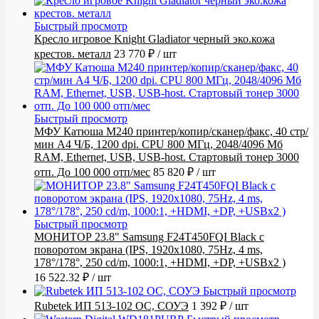
Быстрый просмотр
Кресло игровое Knight Gladiator черный эко.кожа
крестов. металл
23 770 ₽
/ шт
Быстрый просмотр
МФУ Катюша M240 принтер/копир/сканер/факс, 40 стр/
мин А4 Ч/Б, 1200 dpi. CPU 800 МГц, 2048/4096 Мб
RAM, Ethernet, USB, USB-host. Стартовый тонер 3000
отп. До 100 000 отп/мес
85 820 ₽
/ шт
Быстрый просмотр
МОНИТОР 23.8" Samsung F24T450FQI Black с
поворотом экрана (IPS, 1920x1080, 75Hz, 4 ms,
178°/178°, 250 cd/m, 1000:1, +HDMI, +DP, +USBx2 )
16 522.32 ₽
/ шт
Быстрый просмотр
Rubetek ИП 513-102 ОС, СОУЭ
1 392 ₽
/ шт