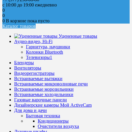
с 10:00 до 19:00 ежедневно
0
0
0
В корзине
пока пусто
Каталог товаров
Уцененные товары
Аудио-видео, Hi-Fi
Гарнитура, наушники
Колонки Bluetooth
Телевизоры1
Блендеры
Вентиляторы
Видеорегистраторы
Встраиваемые вытяжки
Встраиваемые микроволновые печи
Встраиваемые морозильники
Встраиваемые холодильники
Газовые варочные панели
Дизайнерские камеры Мой ActiveCam
Для дома и дачи
Бытовая техника
Кондиционеры
Очистители воздуха
Духовые шкафы