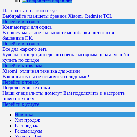
шт
Подробнее
Планшеты на любой вкус
Выбирайте планшеты брендов Xiaomi, Redmi и TCL.
Перейти в раздел
Компьютеры для офиса
В нашем магазине вы найдете моноблоки, неттопы и
башенные ПК.
Перейти в раздел
Все для жаркого лета
Кулеры и кондиционеры по очень выгодным ценам. успейте
купить по скидке
Перейти к товарам
Xiaomi -отличная техника для жизни
Ваши питомцы не останутся голодными!
Перейти к товару
Подключение техники
Наши специалисты помогут Вам подключить и настроить
новую технику
Перейти к услуге
Новинка
Хит продаж
Распродажа
Рекомендуем
Уценка -10%