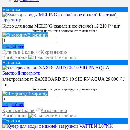
Новинка
Быстрый
просмотр
Кулер для воды MELING (закалённое стекло)
12 210 ₽
/ шт
Актуальность цены подтвердите у менеджера
В корзину
Подробнее
Купить в 1 клик
К сравнению
В избранное
В наличии
Новинка
Быстрый просмотр
электросамокат ZAXBOARD ES-10 SID PN AQUA
29 000 ₽
/
шт
Актуальность цены подтвердите у менеджера
В корзину
Подробнее
Купить в 1 клик
К сравнению
В избранное
В наличии
Новинка