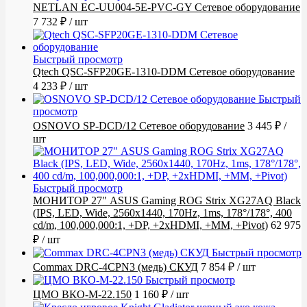
NETLAN EC-UU004-5E-PVC-GY Сетевое оборудование
7 732 ₽
/ шт
Быстрый просмотр
Qtech QSC-SFP20GE-1310-DDM Сетевое оборудование
4 233 ₽
/ шт
Быстрый
просмотр
OSNOVO SP-DCD/12 Сетевое оборудование
3 445 ₽
/
шт
Быстрый просмотр
МОНИТОР 27" ASUS Gaming ROG Strix XG27AQ Black
(IPS, LED, Wide, 2560x1440, 170Hz, 1ms, 178°/178°, 400
cd/m, 100,000,000:1, +DP, +2хHDMI, +MM, +Pivot)
62 975
₽
/ шт
Быстрый просмотр
Commax DRC-4CPN3 (медь) СКУД
7 854 ₽
/ шт
Быстрый просмотр
ЦМО ВКО-М-22.150
1 160 ₽
/ шт