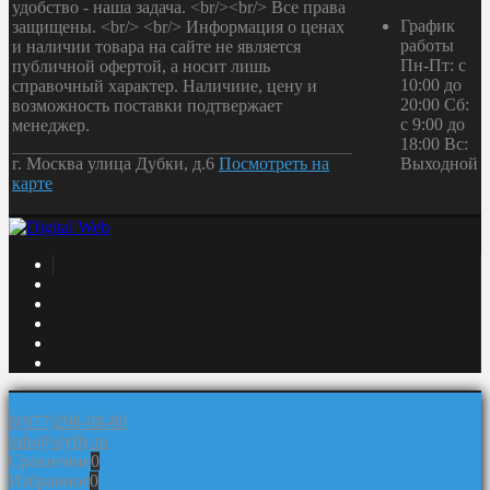
удобство - наша задача. <br/><br/> Все права
График
защищены. <br/> <br/> Информация о ценах
работы
и наличии товара на сайте не является
Пн-Пт: с
публичной офертой, а носит лишь
10:00 до
справочный характер. Наличиие, цену и
20:00 Сб:
возможность поставки подтвержает
с 9:00 до
менеджер.
18:00 Вс:
г. Москва улица Дубки, д.6
Посмотреть на
Выходной
карте
Обратная связь
8(977)298-08-80
info@slyfly.ru
Сравнение
0
Избранное
0