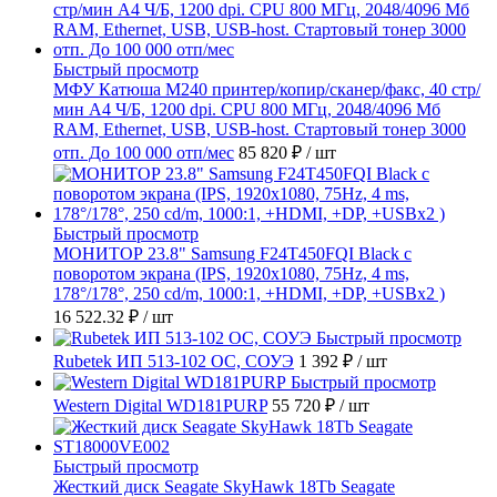
Быстрый просмотр
МФУ Катюша M240 принтер/копир/сканер/факс, 40 стр/
мин А4 Ч/Б, 1200 dpi. CPU 800 МГц, 2048/4096 Мб
RAM, Ethernet, USB, USB-host. Стартовый тонер 3000
отп. До 100 000 отп/мес
85 820 ₽
/ шт
Быстрый просмотр
МОНИТОР 23.8" Samsung F24T450FQI Black с
поворотом экрана (IPS, 1920x1080, 75Hz, 4 ms,
178°/178°, 250 cd/m, 1000:1, +HDMI, +DP, +USBx2 )
16 522.32 ₽
/ шт
Быстрый просмотр
Rubetek ИП 513-102 ОС, СОУЭ
1 392 ₽
/ шт
Быстрый просмотр
Western Digital WD181PURP
55 720 ₽
/ шт
Быстрый просмотр
Жесткий диск Seagate SkyHawk 18Tb Seagate