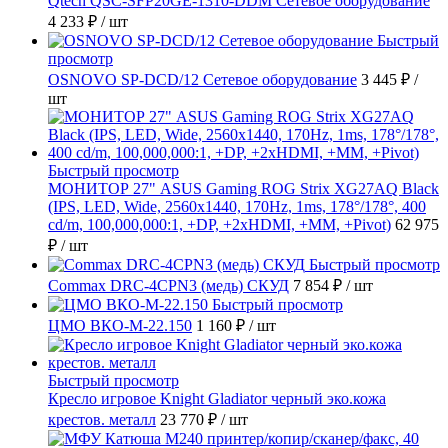
Qtech QSC-SFP20GE-1310-DDM Сетевое оборудование
4 233 ₽
/ шт
Быстрый
просмотр
OSNOVO SP-DCD/12 Сетевое оборудование
3 445 ₽
/
шт
Быстрый просмотр
МОНИТОР 27" ASUS Gaming ROG Strix XG27AQ Black
(IPS, LED, Wide, 2560x1440, 170Hz, 1ms, 178°/178°, 400
cd/m, 100,000,000:1, +DP, +2хHDMI, +MM, +Pivot)
62 975
₽
/ шт
Быстрый просмотр
Commax DRC-4CPN3 (медь) СКУД
7 854 ₽
/ шт
Быстрый просмотр
ЦМО ВКО-М-22.150
1 160 ₽
/ шт
Быстрый просмотр
Кресло игровое Knight Gladiator черный эко.кожа
крестов. металл
23 770 ₽
/ шт