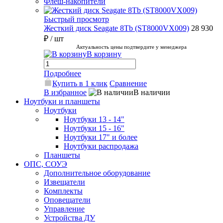
Флеш-накопители
Быстрый просмотр
Жесткий диск Seagate 8Tb (ST8000VX009)
28 930
₽
/ шт
Актуальность цены подтвердите у менеджера
В корзину
Подробнее
Купить в 1 клик
Сравнение
В избранное
В наличии
Ноутбуки и планшеты
Ноутбуки
Ноутбуки 13 - 14"
Ноутбуки 15 - 16"
Ноутбуки 17" и более
Ноутбуки распродажа
Планшеты
ОПС, СОУЭ
Дополнительное оборудование
Извещатели
Комплекты
Оповещатели
Управление
Устройства ДУ