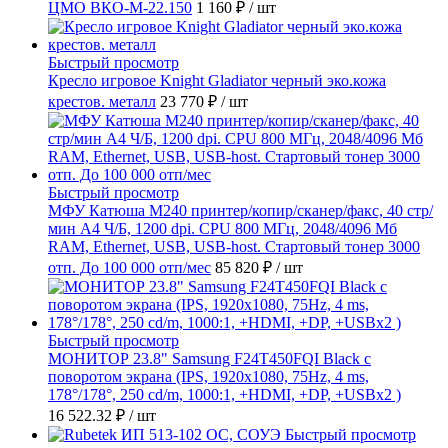
ЦМО ВКО-М-22.150
1 160 ₽
/ шт
Быстрый просмотр
Кресло игровое Knight Gladiator черный эко.кожа
крестов. металл
23 770 ₽
/ шт
Быстрый просмотр
МФУ Катюша M240 принтер/копир/сканер/факс, 40 стр/
мин А4 Ч/Б, 1200 dpi. CPU 800 МГц, 2048/4096 Мб
RAM, Ethernet, USB, USB-host. Стартовый тонер 3000
отп. До 100 000 отп/мес
85 820 ₽
/ шт
Быстрый просмотр
МОНИТОР 23.8" Samsung F24T450FQI Black с
поворотом экрана (IPS, 1920x1080, 75Hz, 4 ms,
178°/178°, 250 cd/m, 1000:1, +HDMI, +DP, +USBx2 )
16 522.32 ₽
/ шт
Быстрый просмотр