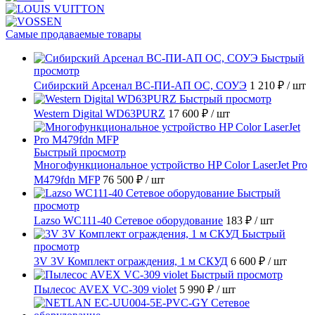
Самые продаваемые товары
Быстрый
просмотр
Сибирский Арсенал ВС-ПИ-АП ОС, СОУЭ
1 210 ₽
/ шт
Быстрый просмотр
Western Digital WD63PURZ
17 600 ₽
/ шт
Быстрый просмотр
Многофункциональное устройство HP Color LaserJet Pro
M479fdn MFP
76 500 ₽
/ шт
Быстрый
просмотр
Lazso WC111-40 Сетевое оборудование
183 ₽
/ шт
Быстрый
просмотр
3V 3V Комплект ограждения, 1 м СКУД
6 600 ₽
/ шт
Быстрый просмотр
Пылесос AVEX VC-309 violet
5 990 ₽
/ шт