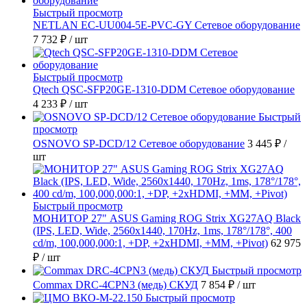
Быстрый просмотр
NETLAN EC-UU004-5E-PVC-GY Сетевое оборудование
7 732 ₽
/ шт
Быстрый просмотр
Qtech QSC-SFP20GE-1310-DDM Сетевое оборудование
4 233 ₽
/ шт
Быстрый
просмотр
OSNOVO SP-DCD/12 Сетевое оборудование
3 445 ₽
/
шт
Быстрый просмотр
МОНИТОР 27" ASUS Gaming ROG Strix XG27AQ Black
(IPS, LED, Wide, 2560x1440, 170Hz, 1ms, 178°/178°, 400
cd/m, 100,000,000:1, +DP, +2хHDMI, +MM, +Pivot)
62 975
₽
/ шт
Быстрый просмотр
Commax DRC-4CPN3 (медь) СКУД
7 854 ₽
/ шт
Быстрый просмотр