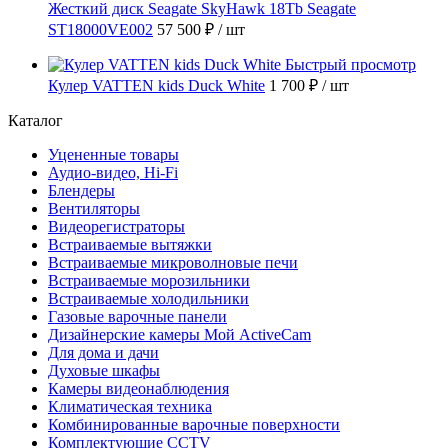
Жесткий диск Seagate SkyHawk 18Tb Seagate
ST18000VE002
57 500 ₽
/ шт
Быстрый просмотр
Кулер VATTEN kids Duck White
1 700 ₽
/ шт
Каталог
Уцененные товары
Аудио-видео, Hi-Fi
Блендеры
Вентиляторы
Видеорегистраторы
Встраиваемые вытяжки
Встраиваемые микроволновые печи
Встраиваемые морозильники
Встраиваемые холодильники
Газовые варочные панели
Дизайнерские камеры Мой ActiveCam
Для дома и дачи
Духовые шкафы
Камеры видеонаблюдения
Климатическая техника
Комбинированные варочные поверхности
Комплектующие CCTV