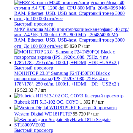
Быстрый просмотр
МФУ Катюша M240 принтер/копир/сканер/факс, 40 стр/
мин А4 Ч/Б, 1200 dpi. CPU 800 МГц, 2048/4096 Мб
RAM, Ethernet, USB, USB-host. Стартовый тонер 3000
отп. До 100 000 отп/мес
85 820 ₽
/ шт
Быстрый просмотр
МОНИТОР 23.8" Samsung F24T450FQI Black с
поворотом экрана (IPS, 1920x1080, 75Hz, 4 ms,
178°/178°, 250 cd/m, 1000:1, +HDMI, +DP, +USBx2 )
16 522.32 ₽
/ шт
Быстрый просмотр
Rubetek ИП 513-102 ОС, СОУЭ
1 392 ₽
/ шт
Быстрый просмотр
Western Digital WD181PURP
55 720 ₽
/ шт
Быстрый просмотр