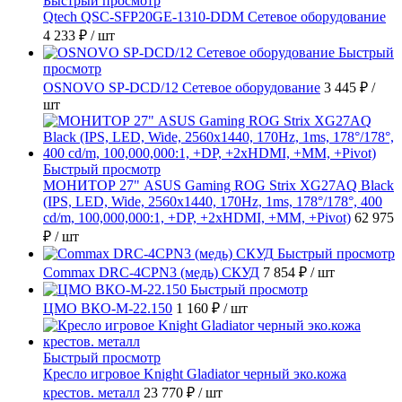
Быстрый просмотр
Qtech QSC-SFP20GE-1310-DDM Сетевое оборудование
4 233 ₽
/ шт
Быстрый
просмотр
OSNOVO SP-DCD/12 Сетевое оборудование
3 445 ₽
/
шт
Быстрый просмотр
МОНИТОР 27" ASUS Gaming ROG Strix XG27AQ Black
(IPS, LED, Wide, 2560x1440, 170Hz, 1ms, 178°/178°, 400
cd/m, 100,000,000:1, +DP, +2хHDMI, +MM, +Pivot)
62 975
₽
/ шт
Быстрый просмотр
Commax DRC-4CPN3 (медь) СКУД
7 854 ₽
/ шт
Быстрый просмотр
ЦМО ВКО-М-22.150
1 160 ₽
/ шт
Быстрый просмотр
Кресло игровое Knight Gladiator черный эко.кожа
крестов. металл
23 770 ₽
/ шт