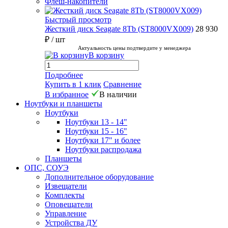
Флеш-накопители
Быстрый просмотр
Жесткий диск Seagate 8Tb (ST8000VX009)
28 930
₽
/ шт
Актуальность цены подтвердите у менеджера
В корзину
Подробнее
Купить в 1 клик
Сравнение
В избранное
В наличии
Ноутбуки и планшеты
Ноутбуки
Ноутбуки 13 - 14"
Ноутбуки 15 - 16"
Ноутбуки 17" и более
Ноутбуки распродажа
Планшеты
ОПС, СОУЭ
Дополнительное оборудование
Извещатели
Комплекты
Оповещатели
Управление
Устройства ДУ