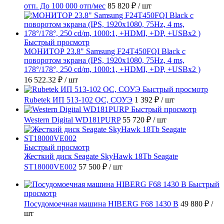
отп. До 100 000 отп/мес
85 820 ₽
/ шт
Быстрый просмотр
МОНИТОР 23.8" Samsung F24T450FQI Black с
поворотом экрана (IPS, 1920x1080, 75Hz, 4 ms,
178°/178°, 250 cd/m, 1000:1, +HDMI, +DP, +USBx2 )
16 522.32 ₽
/ шт
Быстрый просмотр
Rubetek ИП 513-102 ОС, СОУЭ
1 392 ₽
/ шт
Быстрый просмотр
Western Digital WD181PURP
55 720 ₽
/ шт
Быстрый просмотр
Жесткий диск Seagate SkyHawk 18Tb Seagate
ST18000VE002
57 500 ₽
/ шт
Быстрый
просмотр
Посудомоечная машина HIBERG F68 1430 B
49 880 ₽
/
шт