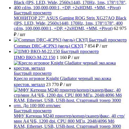
Быстрый просмотр
МОНИТОР 27" ASUS Gaming ROG Strix XG27AQ Black
(IPS, LED, Wide, 2560x1440, 170Hz, 1ms, 178°/178°, 400
cd/m, 100,000,000:1, +DP, +2хHDMI, +MM, +Pivot)
62 975
₽
/ шт
Быстрый просмотр
Commax DRC-4CPN3 (медь) СКУД
7 854 ₽
/ шт
Быстрый просмотр
ЦМО ВКО-М-22.150
1 160 ₽
/ шт
Быстрый просмотр
Кресло игровое Knight Gladiator черный эко.кожа
крестов. металл
23 770 ₽
/ шт
Быстрый просмотр
МФУ Катюша M240 принтер/копир/сканер/факс, 40 стр/
мин А4 Ч/Б, 1200 dpi. CPU 800 МГц, 2048/4096 Мб
RAM, Ethernet, USB, USB-host. Стартовый тонер 3000