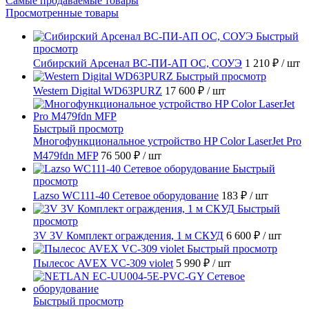
Самые продаваемые товары
Просмотренные товары
Быстрый
просмотр
Сибирский Арсенал ВС-ПИ-АП ОС, СОУЭ
1 210 ₽
/ шт
Быстрый просмотр
Western Digital WD63PURZ
17 600 ₽
/ шт
Быстрый просмотр
Многофункциональное устройство HP Color LaserJet Pro
M479fdn MFP
76 500 ₽
/ шт
Быстрый
просмотр
Lazso WC111-40 Сетевое оборудование
183 ₽
/ шт
Быстрый
просмотр
3V 3V Комплект ограждения, 1 м СКУД
6 600 ₽
/ шт
Быстрый просмотр
Пылесос AVEX VC-309 violet
5 990 ₽
/ шт
Быстрый просмотр