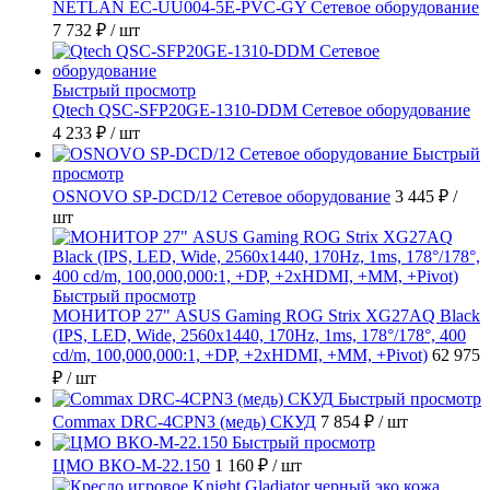
NETLAN EC-UU004-5E-PVC-GY Сетевое оборудование
7 732 ₽
/ шт
Быстрый просмотр
Qtech QSC-SFP20GE-1310-DDM Сетевое оборудование
4 233 ₽
/ шт
Быстрый
просмотр
OSNOVO SP-DCD/12 Сетевое оборудование
3 445 ₽
/
шт
Быстрый просмотр
МОНИТОР 27" ASUS Gaming ROG Strix XG27AQ Black
(IPS, LED, Wide, 2560x1440, 170Hz, 1ms, 178°/178°, 400
cd/m, 100,000,000:1, +DP, +2хHDMI, +MM, +Pivot)
62 975
₽
/ шт
Быстрый просмотр
Commax DRC-4CPN3 (медь) СКУД
7 854 ₽
/ шт
Быстрый просмотр
ЦМО ВКО-М-22.150
1 160 ₽
/ шт