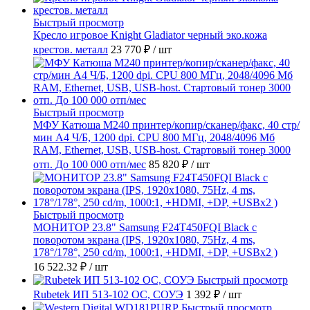
Быстрый просмотр
Кресло игровое Knight Gladiator черный эко.кожа
крестов. металл
23 770 ₽
/ шт
Быстрый просмотр
МФУ Катюша M240 принтер/копир/сканер/факс, 40 стр/
мин А4 Ч/Б, 1200 dpi. CPU 800 МГц, 2048/4096 Мб
RAM, Ethernet, USB, USB-host. Стартовый тонер 3000
отп. До 100 000 отп/мес
85 820 ₽
/ шт
Быстрый просмотр
МОНИТОР 23.8" Samsung F24T450FQI Black с
поворотом экрана (IPS, 1920x1080, 75Hz, 4 ms,
178°/178°, 250 cd/m, 1000:1, +HDMI, +DP, +USBx2 )
16 522.32 ₽
/ шт
Быстрый просмотр
Rubetek ИП 513-102 ОС, СОУЭ
1 392 ₽
/ шт
Быстрый просмотр