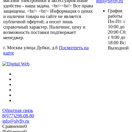
магазин электроники и аксессуаров.Ваше
info@slyfly.ru
удобство - наша задача. <br/><br/> Все права
График
защищены. <br/> <br/> Информация о ценах
работы
и наличии товара на сайте не является
Пн-Пт: с
публичной офертой, а носит лишь
10:00 до
справочный характер. Наличиие, цену и
20:00 Сб:
возможность поставки подтвержает
с 9:00 до
менеджер.
18:00 Вс:
г. Москва улица Дубки, д.6
Посмотреть на
Выходной
карте
Обратная связь
8(977)298-08-80
info@slyfly.ru
Сравнение
0
Избранное
0