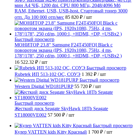
мин А4 Ч/Б, 1200 dpi. CPU 800 МГц, 2048/4096 Мб
RAM, Ethernet, USB, USB-host. Стартовый тонер 3000
отп. До 100 000 отп/мес
85 820 ₽
/ шт
Быстрый просмотр
МОНИТОР 23.8" Samsung F24T450FQI Black с
поворотом экрана (IPS, 1920x1080, 75Hz, 4 ms,
178°/178°, 250 cd/m, 1000:1, +HDMI, +DP, +USBx2 )
16 522.32 ₽
/ шт
Быстрый просмотр
Rubetek ИП 513-102 ОС, СОУЭ
1 392 ₽
/ шт
Быстрый просмотр
Western Digital WD181PURP
55 720 ₽
/ шт
Быстрый просмотр
Жесткий диск Seagate SkyHawk 18Tb Seagate
ST18000VE002
57 500 ₽
/ шт
Быстрый просмотр
Кулер VATTEN kids Kitty Красный
1 700 ₽
/ шт