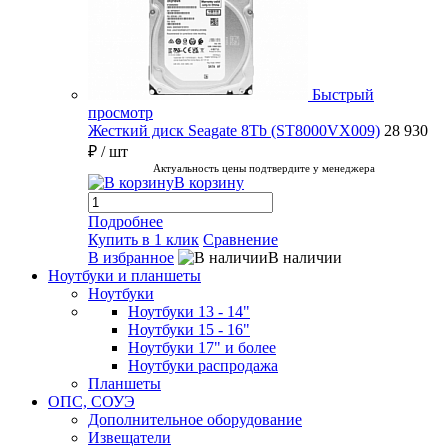
Быстрый
просмотр
Жесткий диск Seagate 8Tb (ST8000VX009)
28 930
₽
/ шт
Актуальность цены подтвердите у менеджера
В корзину
Подробнее
Купить в 1 клик
Сравнение
В избранное
В наличии
Ноутбуки и планшеты
Ноутбуки
Ноутбуки 13 - 14"
Ноутбуки 15 - 16"
Ноутбуки 17" и более
Ноутбуки распродажа
Планшеты
ОПС, СОУЭ
Дополнительное оборудование
Извещатели