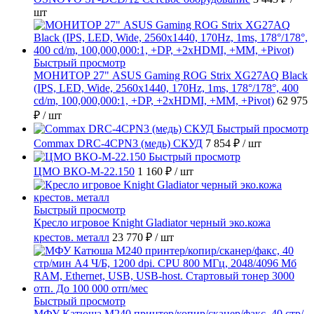
шт
Быстрый просмотр
МОНИТОР 27" ASUS Gaming ROG Strix XG27AQ Black
(IPS, LED, Wide, 2560x1440, 170Hz, 1ms, 178°/178°, 400
cd/m, 100,000,000:1, +DP, +2хHDMI, +MM, +Pivot)
62 975
₽
/ шт
Быстрый просмотр
Commax DRC-4CPN3 (медь) СКУД
7 854 ₽
/ шт
Быстрый просмотр
ЦМО ВКО-М-22.150
1 160 ₽
/ шт
Быстрый просмотр
Кресло игровое Knight Gladiator черный эко.кожа
крестов. металл
23 770 ₽
/ шт
Быстрый просмотр
МФУ Катюша M240 принтер/копир/сканер/факс, 40 стр/