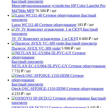
Быстрый просмотр
Многофункциональное устройство HP Color LaserJet Pro
M479fdn MFP
76 500 ₽
/ шт
Быстрый
просмотр
Lazso WC111-40 Сетевое оборудование
183 ₽
/ шт
Быстрый
просмотр
3V 3V Комплект ограждения, 1 м СКУД
6 600 ₽
/ шт
Быстрый просмотр
Пылесос AVEX VC-309 violet
5 990 ₽
/ шт
Быстрый просмотр
NETLAN EC-UU004-5E-PVC-GY Сетевое оборудование
7 732 ₽
/ шт
Быстрый просмотр
Qtech QSC-SFP20GE-1310-DDM Сетевое оборудование
4 233 ₽
/ шт
Быстрый
просмотр
OSNOVO SP-DCD/12 Сетевое оборудование
3 445 ₽
/