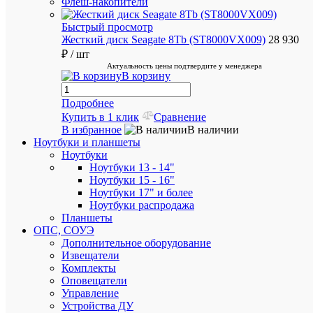
Флеш-накопители
Быстрый просмотр
Жесткий диск Seagate 8Tb (ST8000VX009)
28 930
₽
/ шт
Аккурат
Актуальность цены подтвердите у менеджера
упакуем
В корзину
хрупкие
товары
Подробнее
Купить в 1 клик
Сравнение
В избранное
В наличии
Ноутбуки и планшеты
Ноутбуки
Ноутбуки 13 - 14"
Ноутбуки 15 - 16"
Бесплат
Ноутбуки 17" и более
доставка
Ноутбуки распродажа
при
Планшеты
покупке
ОПС, СОУЭ
от
Дополнительное оборудование
50
Извещатели
000
Комплекты
руб
Оповещатели
Управление
Устройства ДУ