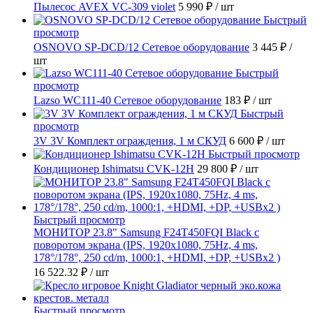
Пылесос AVEX VC-309 violet
5 990 ₽
/ шт
Быстрый
просмотр
OSNOVO SP-DCD/12 Сетевое оборудование
3 445 ₽
/
шт
Быстрый
просмотр
Lazso WC111-40 Сетевое оборудование
183 ₽
/ шт
Быстрый
просмотр
3V 3V Комплект ограждения, 1 м СКУД
6 600 ₽
/ шт
Быстрый просмотр
Кондиционер Ishimatsu CVK-12H
29 800 ₽
/ шт
Быстрый просмотр
МОНИТОР 23.8" Samsung F24T450FQI Black с
поворотом экрана (IPS, 1920x1080, 75Hz, 4 ms,
178°/178°, 250 cd/m, 1000:1, +HDMI, +DP, +USBx2 )
16 522.32 ₽
/ шт
Быстрый просмотр