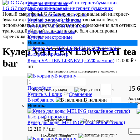
Кулеры напольные
LG G7 получит оригинальный интернет-бумажник
Кулеры настольные
Новый смартфон LG G7 получит оригинальный интернет-
Кулеры с нижней загрузкой
бумажник с особой защитой. Новшество можно будет
Кулеры с холодильником
использовать в качестве безопасного приложения для сетевых
Кулеры с чайным столиком
трансакций. Новый гаджет пока не был анонсирован
Кулеры со шкафчиком
корейским брендом
Кулеры электронные
Новинка
Kулер VATTEN L50WEAT tea
Быстрый просмотр
bar
Кулер VATTEN L03NEV (с У/Ф лампой)
15 000 ₽
/
шт
Актуальность цены подтвердите у менеджера
В корзину
15 
Подробнее
Отзывов:
Вернуться в раздел
Купить в 1 клик
Сравнение
Актуал
В избранное
В наличии
менедж
Обзор товара
Новинка
Быстрый просмотр
Характеристики
Кулер для воды MELING (закалённое стекло)
Добавить
12 210 ₽
/ шт
отзыв
Актуальность цены подтвердите у менеджера
Похожие товары
В корзину
Артикул: