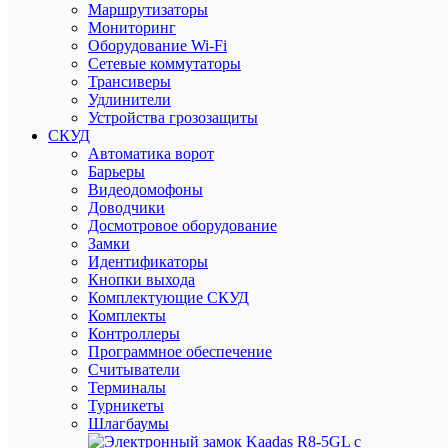
Маршрутизаторы
3000
Мониторинг
рублей
Оборудование Wi-Fi
Сетевые коммутаторы
Трансиверы
Удлинители
Устройства грозозащиты
СКУД
Приним
Автоматика ворот
все
Барьеры
способы
Видеодомофоны
оплаты
Доводчики
Досмотровое оборудование
Замки
Идентификаторы
Кнопки выхода
Приним
Комплектующие СКУД
заказы
Комплекты
на
Контроллеры
сайте
Программное обеспечение
круглос
Считыватели
Терминалы
Турникеты
Шлагбаумы
Професс
помощь