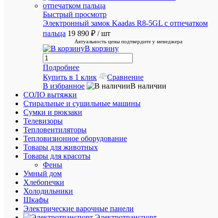
в
Быстрый просмотр
подборе
Электронный замок Kaadas R8-5GL с отпечатком
товаров
пальца
19 890 ₽
/ шт
Актуальность цены подтвердите у менеджера
В корзину
Скидки
постоян
Подробнее
покупат
Купить в 1 клик
Сравнение
В избранное
В наличии
СОЛО вытяжки
Стиральные и сушильные машины
Сумки и рюкзаки
Телевизоры
Тепловентиляторы
Супер
Тепловизионное оборудование
срочная
Товары для животных
доставка
Товары для красоты
в
Фены
течение
Умный дом
2х
Хлебопечки
часов
Холодильники
Шкафы
Электрические варочные панели
Рассчит
Электротранспорт