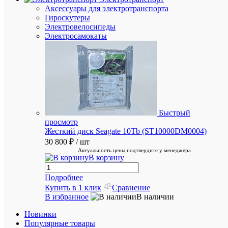
стоимос
Аксессуары для электротранспорта
доставк
Гироскутеры
Пожалуй
Электровелосипеды
подожди
Электросамокаты
рассчет
займет
немного
времени
ХА
Быстрый
просмотр
Про
Жесткий диск Seagate 10Tb (ST10000DM0004)
30 800 ₽
/ шт
Vatte
Бр
Актуальность цены подтвердите у менеджера
В корзину
Мо
1350
наг
Подробнее
Вт
Купить в 1 клик
Сравнение
В избранное
В наличии
2
Гар
года
Новинки
Популярные товары
ID