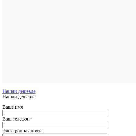
Купить
в
1
клик
К
сравнен
В
избранн
В
наличии
Нашли дешевле
Нашли дешевле
Ваше имя
Ваш телефон
*
Электронная почта