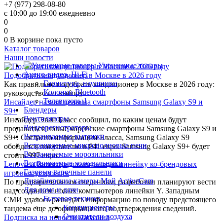
+7 (977) 298-08-80
с 10:00 до 19:00 ежедневно
0
0
0
В корзине
пока пусто
Каталог товаров
Наши новости
Уцененные товары
Аудио-видео, Hi-Fi
Подобрать кондиционер в Москве в 2026 году
Гарнитура, наушники
Как правильно подобрать кондиционер в Москве в 2026 году:
Колонки Bluetooth
руководство по выбору
Телевизоры1
Инсайдер назвал цены на смартфоны Samsung Galaxy S9 и
Блендеры
S9+
Вентиляторы
Инсайдер Эван Бласс сообщил, по каким ценам будут
Видеорегистраторы
продаваться новые корейские смартфоны Samsung Galaxy S9 и
Встраиваемые вытяжки
S9+. Согласно информации Бласса, Samsung Galaxy S9
Встраиваемые микроволновые печи
обойдется покупателю в 841 евро. Samsung Galaxy S9+ будет
Встраиваемые морозильники
стоить 997 евро.
Встраиваемые холодильники
Lenovo и Razer представят новую линейку ко-брендовых
Газовые варочные панели
игровых устройств
Дизайнерские камеры Мой ActiveCam
По предварительным сведениям, разработки планируют вести
Для дома и дачи
над созданием новых компьютеров линейки Y. Западным
Бытовая техника
СМИ удалось разведать информацию по поводу предстоящего
Кондиционеры
тандема еще до официального подтверждения сведений.
Очистители воздуха
Подписка на новости магазина