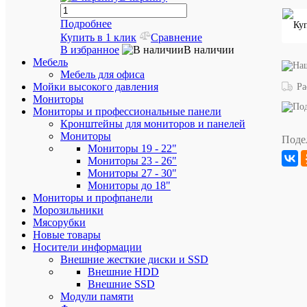
6839
Подробнее
Купить в 1 клик
Сравнение
Характе
Все
В избранное
В наличии
характ
Мебель
Мебель для офиса
Бренд
Vatten
Мойки высокого давления
Ра
Мощность
Мониторы
нагрева,
1350
Вт
Мониторы и профессиональные панели
Кронштейны для мониторов и панелей
2
Гарантия
года
Мониторы
Поде
Мониторы 19 - 22"
ID
7032
товара
Мониторы 23 - 26"
Мониторы 27 - 30"
Для
дома
Мониторы до 18"
и
Мониторы и профпанели
Авито
дачи
Морозильники
Категория
/
Мясорубки
Бытовая
Новые товары
техника
Носители информации
Авито
Другое
Внешние жесткие диски и SSD
Характери
Внешние HDD
Цвет
Белый
Внешние SSD
Модули памяти