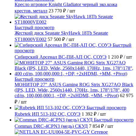
Кресло игровое Knight Gladiator черный эко.кожа
крестов. металл
23 770 ₽
/ шт
Быстрый просмотр
Жесткий диск Seagate SkyHawk 18Tb Seagate
ST18000VE002
57 500 ₽
/ шт
Быстрый
просмотр
Сибирский Арсенал ВС-ПИ-АП ОС, СОУЭ
1 210 ₽
/ шт
Быстрый просмотр
МОНИТОР 27" ASUS Gaming ROG Strix XG27AQ Black
(IPS, LED, Wide, 2560x1440, 170Hz, 1ms, 178°/178°, 400
cd/m, 100,000,000:1, +DP, +2хHDMI, +MM, +Pivot)
62 975
₽
/ шт
Быстрый просмотр
Rubetek ИП 513-102 ОС, СОУЭ
1 392 ₽
/ шт
Быстрый просмотр
Commax DRC-4CPN3 (медь) СКУД
7 854 ₽
/ шт