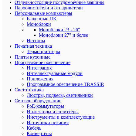
Отдельностоящие посудомоечные машины
Пароочистители и отпариватели
Персональные компьютеры
Более
Башенные ПК
1
Моноблоки
000
Моноблоки 23 - 26"
пунктов
Моноблоки 27" и более
самовыв
Неттопы
по
Печатная техника
РФ
Термопринтеры
Плиты кухонные
Программное обеспечение
Интеграция
Весь
Интеллектуальные модули
ассорти
Приложения
сертифи
Программное обеспечение TRASSIR
Светотехника
Люстры, подвесы, светильники
Сетевое оборудование
PoE-коммутаторы
Инжекторы и сплиттеры
Инструменты и комплектующие
Подарки
Источники питания
при
Кабель
заказе
Конвертеры
от