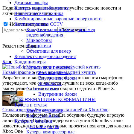
Духовые шкафы
Подпишитесь на рассылку и получайте свежие новости и
Камеры видеонаблюдения
акции нашего магазина.
Климатическая техника
Комбинированные варочные поверхности
Новости магазина
Комплектующие CCTV
Кожухи и кронштейны для камер
видеонаблюдения
Микрофоны
Накопители
Раздел не найден.
Объективы для камер
Комплекты видеонаблюдения
Блог
Кондиционеры
Мульти сплит-системы
Новый iphone x уже в продаже! успей купить
Внешние блоки
Разработчики каждого следующего поколения смартфонов
Внутренние блоки
утверждают, что он является лучшим из всех когда-либо
Комплекты
выпущенных. То же самое говорят создатели iPhone X.
Сплит-системы
Внутренние блоки
КОФЕМАШИНЫ
Кресла и стулья
Стала известна будущая игровая линейка Xbox One
Кресла домашние
Пользователи форума ResetEra обсудили будущую игровую
Кресла офисные
линейку Xbox One. Инсайдером выступил Klobrille. Стало
Кулеры и чайники
известно, какие новые игровые проекты появятся для консоли
Детские кулеры
Xbox One.
Кулеры компрессорные