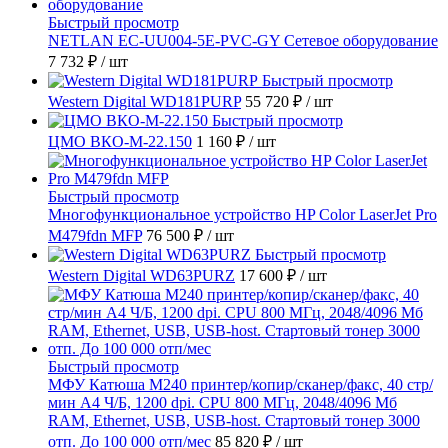
Быстрый просмотр
NETLAN EC-UU004-5E-PVC-GY Сетевое оборудование
7 732 ₽
/ шт
Быстрый просмотр
Western Digital WD181PURP
55 720 ₽
/ шт
Быстрый просмотр
ЦМО ВКО-М-22.150
1 160 ₽
/ шт
Быстрый просмотр
Многофункциональное устройство HP Color LaserJet Pro
M479fdn MFP
76 500 ₽
/ шт
Быстрый просмотр
Western Digital WD63PURZ
17 600 ₽
/ шт
Быстрый просмотр
МФУ Катюша M240 принтер/копир/сканер/факс, 40 стр/
мин А4 Ч/Б, 1200 dpi. CPU 800 МГц, 2048/4096 Мб
RAM, Ethernet, USB, USB-host. Стартовый тонер 3000
отп. До 100 000 отп/мес
85 820 ₽
/ шт