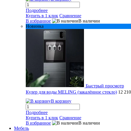
Подробнее
Купить в 1 клик
Сравнение
В избранное
В наличии
Новинка
Быстрый просмотр
Кулер для воды MELING (закалённое стекло)
12 21
В корзину
Подробнее
Купить в 1 клик
Сравнение
В избранное
В наличии
Мебель