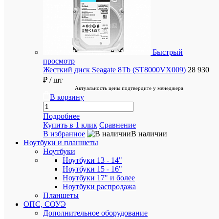
упакуем
хрупкие
товары
Быстрый
просмотр
Жесткий диск Seagate 8Tb (ST8000VX009)
28 930
₽
/ шт
Бесплат
Актуальность цены подтвердите у менеджера
доставка
В корзину
при
покупке
Подробнее
от
Купить в 1 клик
Сравнение
50
В избранное
В наличии
000
Ноутбуки и планшеты
руб
Ноутбуки
Ноутбуки 13 - 14"
Ноутбуки 15 - 16"
Ноутбуки 17" и более
Ноутбуки распродажа
Планшеты
Более
ОПС, СОУЭ
1
Дополнительное оборудование
000