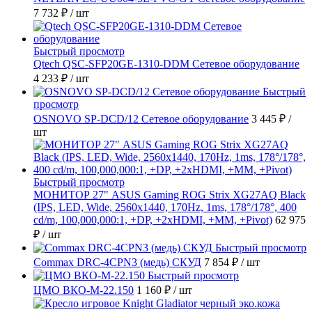
7 732 ₽
/ шт
Быстрый просмотр
Qtech QSC-SFP20GE-1310-DDM Сетевое оборудование
4 233 ₽
/ шт
Быстрый
просмотр
OSNOVO SP-DCD/12 Сетевое оборудование
3 445 ₽
/
шт
Быстрый просмотр
МОНИТОР 27" ASUS Gaming ROG Strix XG27AQ Black
(IPS, LED, Wide, 2560x1440, 170Hz, 1ms, 178°/178°, 400
cd/m, 100,000,000:1, +DP, +2хHDMI, +MM, +Pivot)
62 975
₽
/ шт
Быстрый просмотр
Commax DRC-4CPN3 (медь) СКУД
7 854 ₽
/ шт
Быстрый просмотр
ЦМО ВКО-М-22.150
1 160 ₽
/ шт