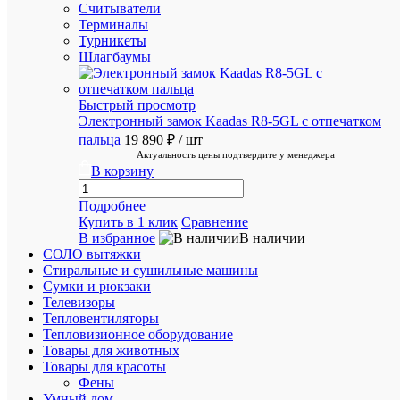
постоян
Считыватели
покупат
Терминалы
Турникеты
Шлагбаумы
Быстрый просмотр
Электронный замок Kaadas R8-5GL с отпечатком
Супер
пальца
19 890 ₽
/ шт
срочная
Актуальность цены подтвердите у менеджера
доставка
В корзину
в
течение
Подробнее
2х
Купить в 1 клик
Сравнение
часов
В избранное
В наличии
СОЛО вытяжки
Стиральные и сушильные машины
Рассчит
Сумки и рюкзаки
стоимос
Телевизоры
доставк
Тепловентиляторы
Пожалуй
Тепловизионное оборудование
подожди
Товары для животных
рассчет
Товары для красоты
займет
Фены
немного
Умный дом