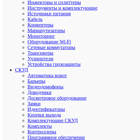
все
Инжекторы и сплиттеры
способы
Инструменты и комплектующие
оплаты
Источники питания
Кабель
Конвертеры
Маршрутизаторы
Мониторинг
Приним
Оборудование Wi-Fi
заказы
Сетевые коммутаторы
на
Трансиверы
сайте
Удлинители
круглос
Устройства грозозащиты
СКУД
Автоматика ворот
Барьеры
Видеодомофоны
Професс
Доводчики
помощь
Досмотровое оборудование
в
Замки
подборе
Идентификаторы
товаров
Кнопки выхода
Комплектующие СКУД
Комплекты
Контроллеры
Скидки
Программное обеспечение