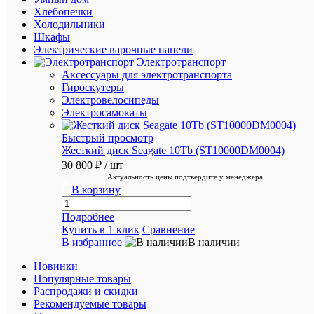
времени
Хлебопечки
Холодильники
Шкафы
ХА
Электрические варочные панели
Электротранспорт
Аксессуары для электротранспорта
Про
Гироскутеры
Электровелосипеды
HIP
Бр
Электросамокаты
ID
Быстрый просмотр
8230
тов
Жесткий диск Seagate 10Tb (ST10000DM0004)
30 800 ₽
/ шт
Крас
Цв
Актуальность цены подтвердите у менеджера
H141
В корзину
Ар
1
Подробнее
Добавит
Купить в 1 клик
Сравнение
отзыв
В избранное
В наличии
Ваша
оценка:
Новинки
Опыт
Популярные товары
использов
Распродажи и скидки
Нес
Рекомендуемые товары
мес