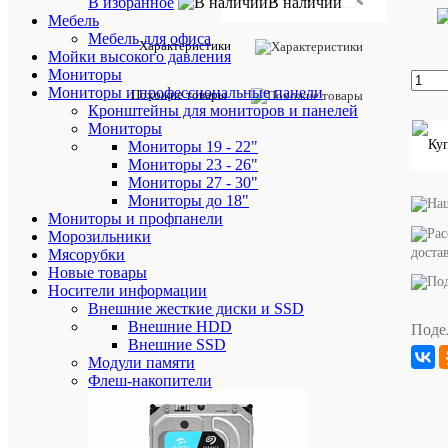
В избранное
В наличии
Мебель
Мебель для офиса
Характеристики
Добавить
Мойки высокого давления
отзыв
Мониторы
Мониторы и профессиональные панели
Похожие товары
Артикул:
Кронштейны для мониторов и панелей
H141-1
Мониторы
Мониторы 19 - 22"
Мониторы 23 - 26"
Характе
Все
Мониторы 27 - 30"
характ
Мониторы до 18"
Бренд
HIPER
Мониторы и профпанели
Морозильники
ID
8230
доста
товара
Мясорубки
Новые товары
Цвет
Красны
Носители информации
H141-
Артикул
Внешние жесткие диски и SSD
1
Внешние HDD
Поде
Внешние SSD
Модули памяти
Флеш-накопители
Аккурат