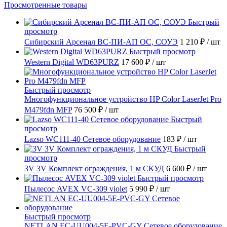
Просмотренные товары
Быстрый
просмотр
Сибирский Арсенал ВС-ПИ-АП ОС, СОУЭ
1 210 ₽
/ шт
Быстрый просмотр
Western Digital WD63PURZ
17 600 ₽
/ шт
Быстрый просмотр
Многофункциональное устройство HP Color LaserJet Pro
M479fdn MFP
76 500 ₽
/ шт
Быстрый
просмотр
Lazso WC111-40 Сетевое оборудование
183 ₽
/ шт
Быстрый
просмотр
3V 3V Комплект ограждения, 1 м СКУД
6 600 ₽
/ шт
Быстрый просмотр
Пылесос AVEX VC-309 violet
5 990 ₽
/ шт
Быстрый просмотр
NETLAN EC-UU004-5E-PVC-GY Сетевое оборудование