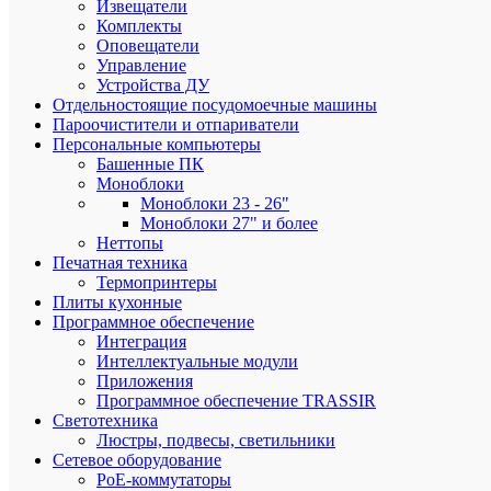
Извещатели
пунктов
Комплекты
самовыв
Оповещатели
по
Управление
РФ
Устройства ДУ
Отдельностоящие посудомоечные машины
Пароочистители и отпариватели
Персональные компьютеры
Весь
Башенные ПК
ассорти
Моноблоки
сертифи
Моноблоки 23 - 26"
Моноблоки 27" и более
Неттопы
Подарки
Печатная техника
при
Термопринтеры
заказе
Плиты кухонные
от
Программное обеспечение
3000
Интеграция
рублей
Интеллектуальные модули
Приложения
Программное обеспечение TRASSIR
Светотехника
Люстры, подвесы, светильники
Сетевое оборудование
Приним
PoE-коммутаторы