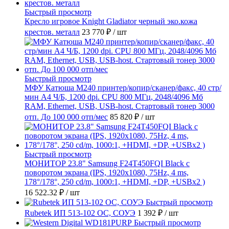
Быстрый просмотр
Кресло игровое Knight Gladiator черный эко.кожа
крестов. металл
23 770 ₽
/ шт
Быстрый просмотр
МФУ Катюша M240 принтер/копир/сканер/факс, 40 стр/
мин А4 Ч/Б, 1200 dpi. CPU 800 МГц, 2048/4096 Мб
RAM, Ethernet, USB, USB-host. Стартовый тонер 3000
отп. До 100 000 отп/мес
85 820 ₽
/ шт
Быстрый просмотр
МОНИТОР 23.8" Samsung F24T450FQI Black с
поворотом экрана (IPS, 1920x1080, 75Hz, 4 ms,
178°/178°, 250 cd/m, 1000:1, +HDMI, +DP, +USBx2 )
16 522.32 ₽
/ шт
Быстрый просмотр
Rubetek ИП 513-102 ОС, СОУЭ
1 392 ₽
/ шт
Быстрый просмотр