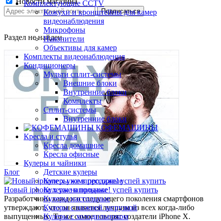
Новости магазина
Комплектующие CCTV
Кожухи и кронштейны для камер
видеонаблюдения
Микрофоны
Раздел не найден.
Накопители
Объективы для камер
Комплекты видеонаблюдения
Кондиционеры
Мульти сплит-системы
Внешние блоки
Внутренние блоки
Комплекты
Сплит-системы
Внутренние блоки
КОФЕМАШИНЫ
Кресла и стулья
Кресла домашние
Кресла офисные
Кулеры и чайники
Блог
Детские кулеры
Кулеры компрессорные
Новый iphone x уже в продаже! успей купить
Кулеры напольные
Разработчики каждого следующего поколения смартфонов
Кулеры настольные
утверждают, что он является лучшим из всех когда-либо
Кулеры с нижней загрузкой
выпущенных. То же самое говорят создатели iPhone X.
Кулеры с холодильником