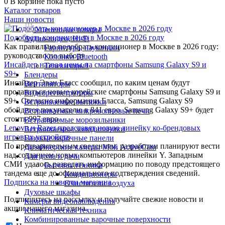
0
В корзине
пока пусто
Каталог товаров
Наши новости
Уцененные товары
Подобрать кондиционер в Москве в 2026 году
Аудио-видео, Hi-Fi
Как правильно подобрать кондиционер в Москве в 2026 году:
Гарнитура, наушники
руководство по выбору
Колонки Bluetooth
Инсайдер назвал цены на смартфоны Samsung Galaxy S9 и
Телевизоры1
S9+
Блендеры
Инсайдер Эван Бласс сообщил, по каким ценам будут
Вентиляторы
продаваться новые корейские смартфоны Samsung Galaxy S9 и
Видеорегистраторы
S9+. Согласно информации Бласса, Samsung Galaxy S9
Встраиваемые вытяжки
обойдется покупателю в 841 евро. Samsung Galaxy S9+ будет
Встраиваемые микроволновые печи
стоить 997 евро.
Встраиваемые морозильники
Lenovo и Razer представят новую линейку ко-брендовых
Встраиваемые холодильники
игровых устройств
Газовые варочные панели
По предварительным сведениям, разработки планируют вести
Дизайнерские камеры Мой ActiveCam
над созданием новых компьютеров линейки Y. Западным
Для дома и дачи
СМИ удалось разведать информацию по поводу предстоящего
Бытовая техника
тандема еще до официального подтверждения сведений.
Кондиционеры
Подписка на новости магазина
Очистители воздуха
Духовые шкафы
Подпишитесь на рассылку и получайте свежие новости и
Камеры видеонаблюдения
акции нашего магазина.
Климатическая техника
Комбинированные варочные поверхности