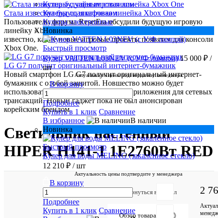
Кулеры с чайным столиком
Стала известна будущая игровая линейка Xbox One
Кулеры со шкафчиком
Пользователи форума ResetEra обсудили будущую игровую
Кулеры электронные
линейку Xbox One. Инсайдером выступил Klobrille. Стало
Новинка
известно, какие новые игровые проекты появятся для консоли
Xbox One.
Быстрый просмотр
Кулер VATTEN L03NEV (с У/Ф лампой)
15 000 ₽
/
LG G7 получит оригинальный интернет-бумажник
шт
Новый смартфон LG G7 получит оригинальный интернет-
Актуальность цены подтвердите у менеджера
бумажник с особой защитой. Новшество можно будет
В корзину
использовать в качестве безопасного приложения для сетевых
трансакций. Новый гаджет пока не был анонсирован
Подробнее
корейским брендом
Купить в 1 клик
Сравнение
В избранное
В наличии
Светильник настенный
Новинка
HIPER H141-1 1E2760Вт RED
Быстрый просмотр
Кулер для воды MELING (закалённое стекло)
12 210 ₽
/ шт
Актуальность цены подтвердите у менеджера
В корзину
2 7
Отзывов:
Вернуться в раздел
Подробнее
Актуал
Купить в 1 клик
Сравнение
менедж
Обзор товара