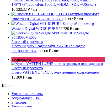
поворотом экрана (IPS, 1920x1080, 75Hz, 4 ms,
178°/178°, 250 cd/m, 1000:1, +HDMI, +DP, +USBx2 )
16 522.32 ₽
/ шт
Быстрый просмотр
Rubetek ИП 513-102 ОС, СОУЭ
1 392 ₽
/ шт
Быстрый просмотр
Western Digital WD181PURP
55 720 ₽
/ шт
Быстрый просмотр
Жесткий диск Seagate SkyHawk 18Tb Seagate
ST18000VE002
57 500 ₽
/ шт
Распродажа
Быстрый просмотр
Kулер VATTEN L45NE, с электронным охлаждением
15 300 ₽
/ шт
Каталог
Уцененные товары
Аудио-видео, Hi-Fi
Блендеры
Вентиляторы