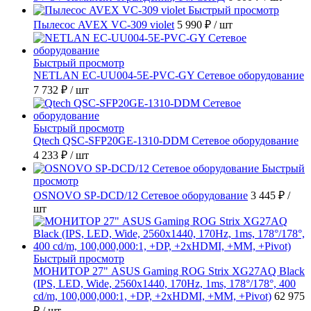
Быстрый просмотр
Пылесос AVEX VC-309 violet
5 990 ₽
/ шт
Быстрый просмотр
NETLAN EC-UU004-5E-PVC-GY Сетевое оборудование
7 732 ₽
/ шт
Быстрый просмотр
Qtech QSC-SFP20GE-1310-DDM Сетевое оборудование
4 233 ₽
/ шт
Быстрый
просмотр
OSNOVO SP-DCD/12 Сетевое оборудование
3 445 ₽
/
шт
Быстрый просмотр
МОНИТОР 27" ASUS Gaming ROG Strix XG27AQ Black
(IPS, LED, Wide, 2560x1440, 170Hz, 1ms, 178°/178°, 400
cd/m, 100,000,000:1, +DP, +2хHDMI, +MM, +Pivot)
62 975
₽
/ шт