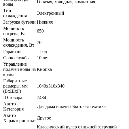
Горячая, холодная, комнатная
воды
Тип
Электронный
охлаждения
Загрузка бутыли
Нижняя
Мощность
650
нагрева, Вт
Мощность
70
охлаждения, Вт
Гарантия
1 год
Срок службы
10 лет
Управление
подачей воды из
Кнопка
крана
Габаритные
размеры, мм
1040x310x340
(ВxШxГ)
ID товара
7484
Авито
Для дома и дачи / Бытовая техника
Категория
Авито
Другое
Характеристики
Классический кулер с нижней загрузкой