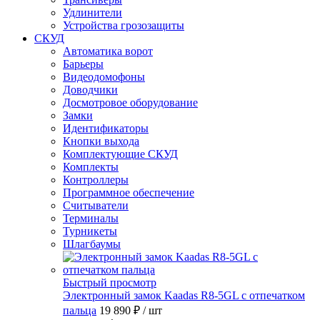
Удлинители
Устройства грозозащиты
СКУД
Автоматика ворот
Барьеры
Видеодомофоны
Доводчики
Досмотровое оборудование
Замки
Идентификаторы
Кнопки выхода
Комплектующие СКУД
Комплекты
Контроллеры
Программное обеспечение
Считыватели
Терминалы
Турникеты
Шлагбаумы
Быстрый просмотр
Электронный замок Kaadas R8-5GL с отпечатком
пальца
19 890 ₽
/ шт