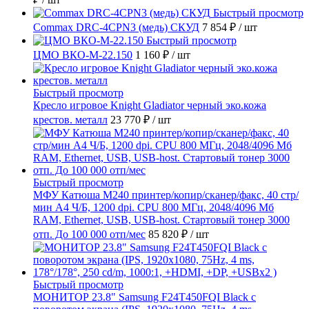
Быстрый просмотр
Commax DRC-4CPN3 (медь) СКУД
7 854 ₽
/ шт
Быстрый просмотр
ЦМО ВКО-М-22.150
1 160 ₽
/ шт
Быстрый просмотр
Кресло игровое Knight Gladiator черный эко.кожа
крестов. металл
23 770 ₽
/ шт
Быстрый просмотр
МФУ Катюша M240 принтер/копир/сканер/факс, 40 стр/
мин А4 Ч/Б, 1200 dpi. CPU 800 МГц, 2048/4096 Мб
RAM, Ethernet, USB, USB-host. Стартовый тонер 3000
отп. До 100 000 отп/мес
85 820 ₽
/ шт
Быстрый просмотр
МОНИТОР 23.8" Samsung F24T450FQI Black с