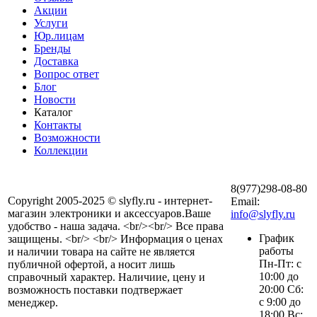
Акции
Услуги
Юр.лицам
Бренды
Доставка
Вопрос ответ
Блог
Новости
Каталог
Контакты
Возможности
Коллекции
8(977)298-08-80
Copyright 2005-2025 © slyfly.ru - интернет-
Email:
магазин электроники и аксессуаров.Ваше
info@slyfly.ru
удобство - наша задача. <br/><br/> Все права
График
защищены. <br/> <br/> Информация о ценах
работы
и наличии товара на сайте не является
Пн-Пт: с
публичной офертой, а носит лишь
10:00 до
справочный характер. Наличиие, цену и
20:00 Сб:
возможность поставки подтвержает
с 9:00 до
менеджер.
18:00 Вс: