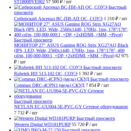
ST18000VE002
57 500 ₽
/ шт
Быстрый
просмотр
Сибирский Арсенал ВС-ПИ-АП ОС, СОУЭ
1 210 ₽
/ шт
Быстрый просмотр
МОНИТОР 27" ASUS Gaming ROG Strix XG27AQ Black
(IPS, LED, Wide, 2560x1440, 170Hz, 1ms, 178°/178°, 400
cd/m, 100,000,000:1, +DP, +2хHDMI, +MM, +Pivot)
62 975
₽
/ шт
Быстрый просмотр
Rubetek ИП 513-102 ОС, СОУЭ
1 392 ₽
/ шт
Быстрый просмотр
Commax DRC-4CPN3 (медь) СКУД
7 854 ₽
/ шт
Быстрый просмотр
NETLAN EC-UU004-5E-PVC-GY Сетевое оборудование
7 732 ₽
/ шт
Быстрый просмотр
Western Digital WD181PURP
55 720 ₽
/ шт
Быстрый просмотр