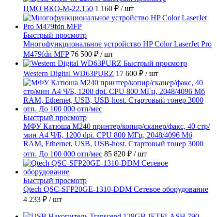
ЦМО ВКО-М-22.150
1 160 ₽
/ шт
Быстрый просмотр
Многофункциональное устройство HP Color LaserJet Pro
M479fdn MFP
76 500 ₽
/ шт
Быстрый просмотр
Western Digital WD63PURZ
17 600 ₽
/ шт
Быстрый просмотр
МФУ Катюша M240 принтер/копир/сканер/факс, 40 стр/
мин А4 Ч/Б, 1200 dpi. CPU 800 МГц, 2048/4096 Мб
RAM, Ethernet, USB, USB-host. Стартовый тонер 3000
отп. До 100 000 отп/мес
85 820 ₽
/ шт
Быстрый просмотр
Qtech QSC-SFP20GE-1310-DDM Сетевое оборудование
4 233 ₽
/ шт