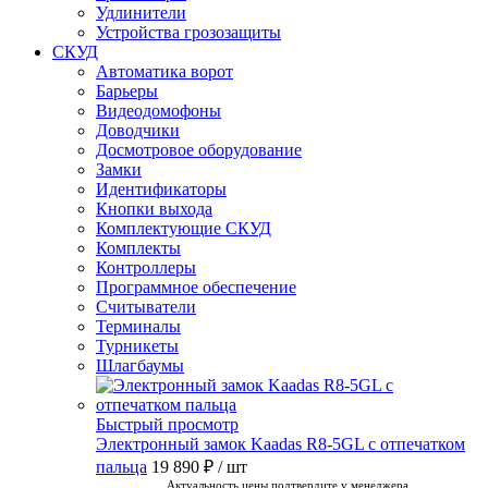
Удлинители
Устройства грозозащиты
СКУД
Автоматика ворот
Барьеры
Видеодомофоны
Доводчики
Досмотровое оборудование
Замки
Идентификаторы
Кнопки выхода
Комплектующие СКУД
Комплекты
Контроллеры
Программное обеспечение
Считыватели
Терминалы
Турникеты
Шлагбаумы
Быстрый просмотр
Электронный замок Kaadas R8-5GL с отпечатком
пальца
19 890 ₽
/ шт
Актуальность цены подтвердите у менеджера