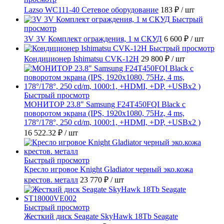
Lazso WC111-40 Сетевое оборудование
183 ₽
/ шт
Быстрый
просмотр
3V 3V Комплект ограждения, 1 м СКУД
6 600 ₽
/ шт
Быстрый просмотр
Кондиционер Ishimatsu CVK-12H
29 800 ₽
/ шт
Быстрый просмотр
МОНИТОР 23.8" Samsung F24T450FQI Black с
поворотом экрана (IPS, 1920x1080, 75Hz, 4 ms,
178°/178°, 250 cd/m, 1000:1, +HDMI, +DP, +USBx2 )
16 522.32 ₽
/ шт
Быстрый просмотр
Кресло игровое Knight Gladiator черный эко.кожа
крестов. металл
23 770 ₽
/ шт
Быстрый просмотр
Жесткий диск Seagate SkyHawk 18Tb Seagate