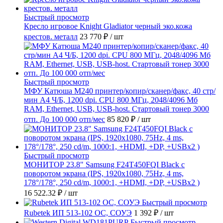
Быстрый просмотр
Кресло игровое Knight Gladiator черный эко.кожа
крестов. металл
23 770 ₽
/ шт
Быстрый просмотр
МФУ Катюша M240 принтер/копир/сканер/факс, 40 стр/
мин А4 Ч/Б, 1200 dpi. CPU 800 МГц, 2048/4096 Мб
RAM, Ethernet, USB, USB-host. Стартовый тонер 3000
отп. До 100 000 отп/мес
85 820 ₽
/ шт
Быстрый просмотр
МОНИТОР 23.8" Samsung F24T450FQI Black с
поворотом экрана (IPS, 1920x1080, 75Hz, 4 ms,
178°/178°, 250 cd/m, 1000:1, +HDMI, +DP, +USBx2 )
16 522.32 ₽
/ шт
Быстрый просмотр
Rubetek ИП 513-102 ОС, СОУЭ
1 392 ₽
/ шт
Быстрый просмотр