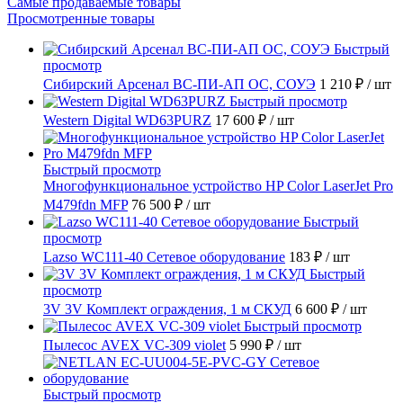
Самые продаваемые товары
Просмотренные товары
Быстрый
просмотр
Сибирский Арсенал ВС-ПИ-АП ОС, СОУЭ
1 210 ₽
/ шт
Быстрый просмотр
Western Digital WD63PURZ
17 600 ₽
/ шт
Быстрый просмотр
Многофункциональное устройство HP Color LaserJet Pro
M479fdn MFP
76 500 ₽
/ шт
Быстрый
просмотр
Lazso WC111-40 Сетевое оборудование
183 ₽
/ шт
Быстрый
просмотр
3V 3V Комплект ограждения, 1 м СКУД
6 600 ₽
/ шт
Быстрый просмотр
Пылесос AVEX VC-309 violet
5 990 ₽
/ шт
Быстрый просмотр