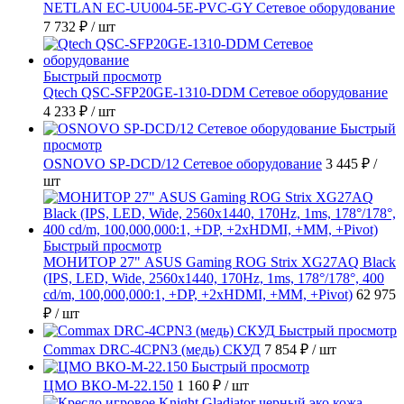
NETLAN EC-UU004-5E-PVC-GY Сетевое оборудование
7 732 ₽
/ шт
Быстрый просмотр
Qtech QSC-SFP20GE-1310-DDM Сетевое оборудование
4 233 ₽
/ шт
Быстрый
просмотр
OSNOVO SP-DCD/12 Сетевое оборудование
3 445 ₽
/
шт
Быстрый просмотр
МОНИТОР 27" ASUS Gaming ROG Strix XG27AQ Black
(IPS, LED, Wide, 2560x1440, 170Hz, 1ms, 178°/178°, 400
cd/m, 100,000,000:1, +DP, +2хHDMI, +MM, +Pivot)
62 975
₽
/ шт
Быстрый просмотр
Commax DRC-4CPN3 (медь) СКУД
7 854 ₽
/ шт
Быстрый просмотр
ЦМО ВКО-М-22.150
1 160 ₽
/ шт