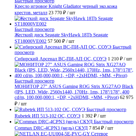
Быстрый просмотр
Кресло игровое Knight Gladiator черный эко.кожа
крестов. металл
23 770 ₽
/ шт
Быстрый просмотр
Жесткий диск Seagate SkyHawk 18Tb Seagate
ST18000VE002
57 500 ₽
/ шт
Быстрый
просмотр
Сибирский Арсенал ВС-ПИ-АП ОС, СОУЭ
1 210 ₽
/ шт
Быстрый просмотр
МОНИТОР 27" ASUS Gaming ROG Strix XG27AQ Black
(IPS, LED, Wide, 2560x1440, 170Hz, 1ms, 178°/178°, 400
cd/m, 100,000,000:1, +DP, +2хHDMI, +MM, +Pivot)
62 975
₽
/ шт
Быстрый просмотр
Rubetek ИП 513-102 ОС, СОУЭ
1 392 ₽
/ шт
Быстрый просмотр
Commax DRC-4CPN3 (медь) СКУД
7 854 ₽
/ шт