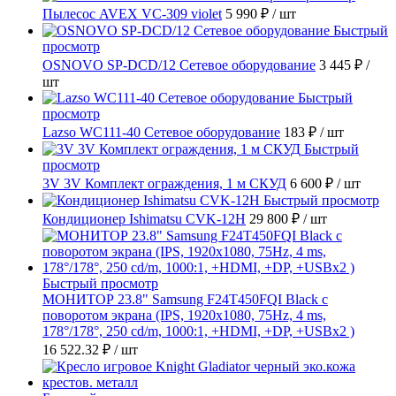
Пылесос AVEX VC-309 violet
5 990 ₽
/ шт
Быстрый
просмотр
OSNOVO SP-DCD/12 Сетевое оборудование
3 445 ₽
/
шт
Быстрый
просмотр
Lazso WC111-40 Сетевое оборудование
183 ₽
/ шт
Быстрый
просмотр
3V 3V Комплект ограждения, 1 м СКУД
6 600 ₽
/ шт
Быстрый просмотр
Кондиционер Ishimatsu CVK-12H
29 800 ₽
/ шт
Быстрый просмотр
МОНИТОР 23.8" Samsung F24T450FQI Black с
поворотом экрана (IPS, 1920x1080, 75Hz, 4 ms,
178°/178°, 250 cd/m, 1000:1, +HDMI, +DP, +USBx2 )
16 522.32 ₽
/ шт