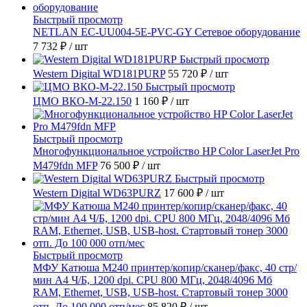
Быстрый просмотр
NETLAN EC-UU004-5E-PVC-GY Сетевое оборудование
7 732 ₽
/ шт
Быстрый просмотр
Western Digital WD181PURP
55 720 ₽
/ шт
Быстрый просмотр
ЦМО ВКО-М-22.150
1 160 ₽
/ шт
Быстрый просмотр
Многофункциональное устройство HP Color LaserJet Pro
M479fdn MFP
76 500 ₽
/ шт
Быстрый просмотр
Western Digital WD63PURZ
17 600 ₽
/ шт
Быстрый просмотр
МФУ Катюша M240 принтер/копир/сканер/факс, 40 стр/
мин А4 Ч/Б, 1200 dpi. CPU 800 МГц, 2048/4096 Мб
RAM, Ethernet, USB, USB-host. Стартовый тонер 3000
отп. До 100 000 отп/мес
85 820 ₽
/ шт