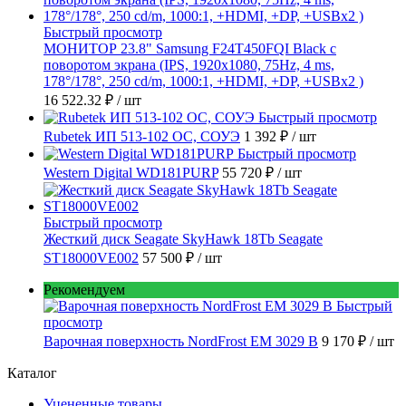
Быстрый просмотр
МОНИТОР 23.8" Samsung F24T450FQI Black с
поворотом экрана (IPS, 1920x1080, 75Hz, 4 ms,
178°/178°, 250 cd/m, 1000:1, +HDMI, +DP, +USBx2 )
16 522.32 ₽
/ шт
Быстрый просмотр
Rubetek ИП 513-102 ОС, СОУЭ
1 392 ₽
/ шт
Быстрый просмотр
Western Digital WD181PURP
55 720 ₽
/ шт
Быстрый просмотр
Жесткий диск Seagate SkyHawk 18Tb Seagate
ST18000VE002
57 500 ₽
/ шт
Рекомендуем
Быстрый
просмотр
Варочная поверхность NordFrost EM 3029 B
9 170 ₽
/ шт
Каталог
Уцененные товары