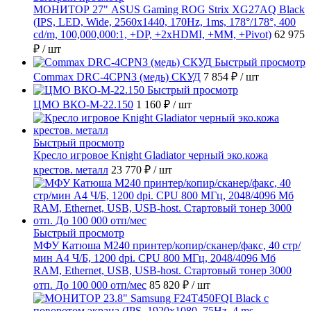
МОНИТОР 27" ASUS Gaming ROG Strix XG27AQ Black
(IPS, LED, Wide, 2560x1440, 170Hz, 1ms, 178°/178°, 400
cd/m, 100,000,000:1, +DP, +2хHDMI, +MM, +Pivot)
62 975
₽
/ шт
Быстрый просмотр
Commax DRC-4CPN3 (медь) СКУД
7 854 ₽
/ шт
Быстрый просмотр
ЦМО ВКО-М-22.150
1 160 ₽
/ шт
Быстрый просмотр
Кресло игровое Knight Gladiator черный эко.кожа
крестов. металл
23 770 ₽
/ шт
Быстрый просмотр
МФУ Катюша M240 принтер/копир/сканер/факс, 40 стр/
мин А4 Ч/Б, 1200 dpi. CPU 800 МГц, 2048/4096 Мб
RAM, Ethernet, USB, USB-host. Стартовый тонер 3000
отп. До 100 000 отп/мес
85 820 ₽
/ шт