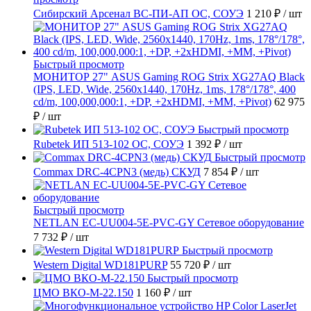
Сибирский Арсенал ВС-ПИ-АП ОС, СОУЭ
1 210 ₽
/ шт
Быстрый просмотр
МОНИТОР 27" ASUS Gaming ROG Strix XG27AQ Black
(IPS, LED, Wide, 2560x1440, 170Hz, 1ms, 178°/178°, 400
cd/m, 100,000,000:1, +DP, +2хHDMI, +MM, +Pivot)
62 975
₽
/ шт
Быстрый просмотр
Rubetek ИП 513-102 ОС, СОУЭ
1 392 ₽
/ шт
Быстрый просмотр
Commax DRC-4CPN3 (медь) СКУД
7 854 ₽
/ шт
Быстрый просмотр
NETLAN EC-UU004-5E-PVC-GY Сетевое оборудование
7 732 ₽
/ шт
Быстрый просмотр
Western Digital WD181PURP
55 720 ₽
/ шт
Быстрый просмотр
ЦМО ВКО-М-22.150
1 160 ₽
/ шт