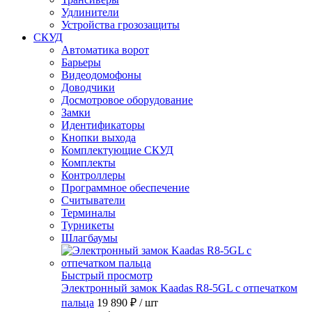
Удлинители
Устройства грозозащиты
СКУД
Автоматика ворот
Барьеры
Видеодомофоны
Доводчики
Досмотровое оборудование
Замки
Идентификаторы
Кнопки выхода
Комплектующие СКУД
Комплекты
Контроллеры
Программное обеспечение
Считыватели
Терминалы
Турникеты
Шлагбаумы
Быстрый просмотр
Электронный замок Kaadas R8-5GL с отпечатком
пальца
19 890 ₽
/ шт