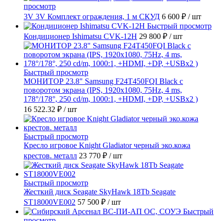
просмотр
3V 3V Комплект ограждения, 1 м СКУД
6 600 ₽
/ шт
Быстрый просмотр
Кондиционер Ishimatsu CVK-12H
29 800 ₽
/ шт
Быстрый просмотр
МОНИТОР 23.8" Samsung F24T450FQI Black с
поворотом экрана (IPS, 1920x1080, 75Hz, 4 ms,
178°/178°, 250 cd/m, 1000:1, +HDMI, +DP, +USBx2 )
16 522.32 ₽
/ шт
Быстрый просмотр
Кресло игровое Knight Gladiator черный эко.кожа
крестов. металл
23 770 ₽
/ шт
Быстрый просмотр
Жесткий диск Seagate SkyHawk 18Tb Seagate
ST18000VE002
57 500 ₽
/ шт
Быстрый
просмотр