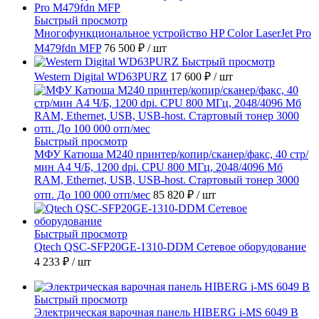
Быстрый просмотр
Многофункциональное устройство HP Color LaserJet Pro
M479fdn MFP
76 500 ₽
/ шт
Быстрый просмотр
Western Digital WD63PURZ
17 600 ₽
/ шт
Быстрый просмотр
МФУ Катюша M240 принтер/копир/сканер/факс, 40 стр/
мин А4 Ч/Б, 1200 dpi. CPU 800 МГц, 2048/4096 Мб
RAM, Ethernet, USB, USB-host. Стартовый тонер 3000
отп. До 100 000 отп/мес
85 820 ₽
/ шт
Быстрый просмотр
Qtech QSC-SFP20GE-1310-DDM Сетевое оборудование
4 233 ₽
/ шт
Быстрый просмотр
Электрическая варочная панель HIBERG i-MS 6049 B