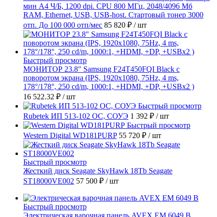
мин А4 Ч/Б, 1200 dpi. CPU 800 МГц, 2048/4096 Мб
RAM, Ethernet, USB, USB-host. Стартовый тонер 3000
отп. До 100 000 отп/мес
85 820 ₽
/ шт
Быстрый просмотр
МОНИТОР 23.8" Samsung F24T450FQI Black с
поворотом экрана (IPS, 1920x1080, 75Hz, 4 ms,
178°/178°, 250 cd/m, 1000:1, +HDMI, +DP, +USBx2 )
16 522.32 ₽
/ шт
Быстрый просмотр
Rubetek ИП 513-102 ОС, СОУЭ
1 392 ₽
/ шт
Быстрый просмотр
Western Digital WD181PURP
55 720 ₽
/ шт
Быстрый просмотр
Жесткий диск Seagate SkyHawk 18Tb Seagate
ST18000VE002
57 500 ₽
/ шт
Быстрый просмотр
Электрическая варочная панель AVEX EM 6049 B