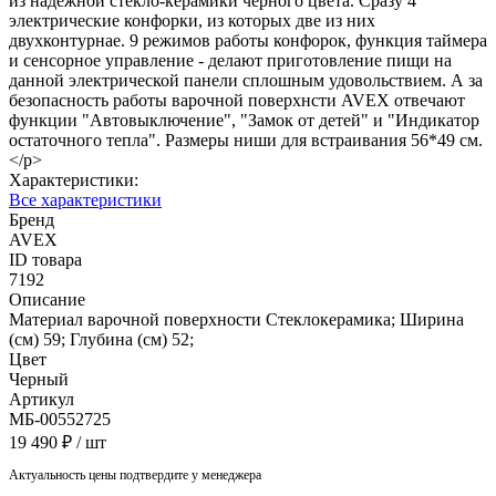
из надежной стекло-керамики черного цвета. Сразу 4
электрические конфорки, из которых две из них
двухконтурнае. 9 режимов работы конфорок, функция таймера
и сенсорное управление - делают приготовление пищи на
данной электрической панели сплошным удовольствием. А за
безопасность работы варочной поверхнсти AVEX отвечают
функции "Автовыключение", "Замок от детей" и "Индикатор
остаточного тепла". Размеры ниши для встраивания 56*49 см.
</p>
Характеристики:
Все характеристики
Бренд
AVEX
ID товара
7192
Описание
Материал варочной поверхности Стеклокерамика; Ширина
(см) 59; Глубина (см) 52;
Цвет
Черный
Артикул
МБ-00552725
19 490 ₽
/ шт
Актуальность цены подтвердите у менеджера