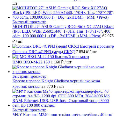
шт
Быстрый просмотр
МОНИТОР 27" ASUS Gaming ROG Strix XG27AQ Black
(IPS, LED, Wide, 2560x1440, 170Hz, 1ms, 178°/178°, 400
cd/m, 100,000,000:1, +DP, +2хHDMI, +MM, +Pivot)
62 975
₽
/ шт
Быстрый просмотр
Commax DRC-4CPN3 (медь) СКУД
7 854 ₽
/ шт
Быстрый просмотр
ЦМО ВКО-М-22.150
1 160 ₽
/ шт
Быстрый просмотр
Кресло игровое Knight Gladiator черный эко.кожа
крестов. металл
23 770 ₽
/ шт
Быстрый просмотр
МФУ Катюша M240 принтер/копир/сканер/факс, 40 стр/